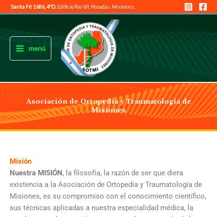
Ir
Santa Fé 1686, 4ºD
, Edificio Río VII, Posadas. Misiones.
al
Main
contenido
Menu
menú
Asociación de Ortopedia y Traumatología de
Misiones
Misión
Nuestra MISIÓN
, la filosofía, la razón de ser que diera
existencia a la Asociación de Ortopedia y Traumatología de
Misiones, es su compromiso con el conocimiento científico,
sus técnicas aplicadas a nuestra especialidad médica, la