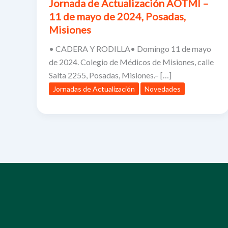
Jornada de Actualización AOTMI –
11 de mayo de 2024, Posadas,
Misiones
• CADERA Y RODILLA• Domingo 11 de mayo
de 2024. Colegio de Médicos de Misiones, calle
Salta 2255, Posadas, Misiones.– […]
Jornadas de Actualización
Novedades